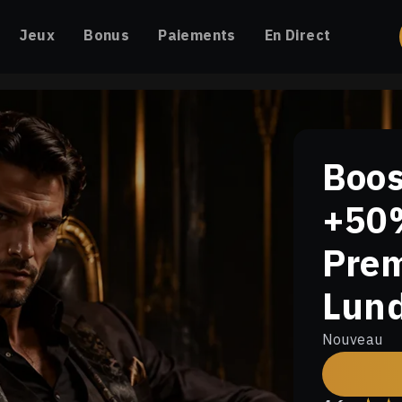
Jeux
Bonus
Paiements
En Direct
Boos
+50%
Prem
Lund
Nouveau