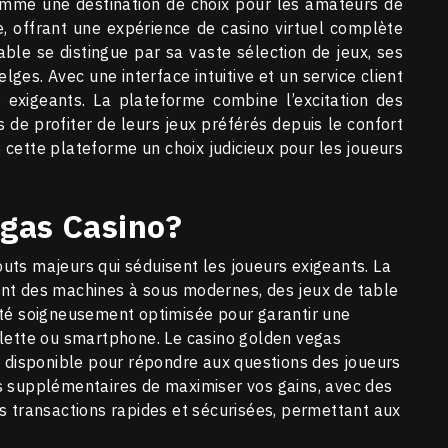
mme une destination de choix pour les amateurs de
Play now
e, offrant une expérience de casino virtuel complète
Play now
iable se distingue par sa vaste sélection de jeux, ses
es. Avec une interface intuitive et un service client
Play now
 exigeants. La plateforme combine l’excitation des
s de profiter de leurs jeux préférés depuis le confort
e cette plateforme un choix judicieux pour les joueurs
egas Casino?
ts majeurs qui séduisent les joueurs exigeants. La
nt des machines à sous modernes, des jeux de table
a été soigneusement optimisée pour garantir une
ablette ou smartphone. Le casino golden vegas
e disponible pour répondre aux questions des joueurs
s supplémentaires de maximiser vos gains, avec des
s transactions rapides et sécurisées, permettant aux