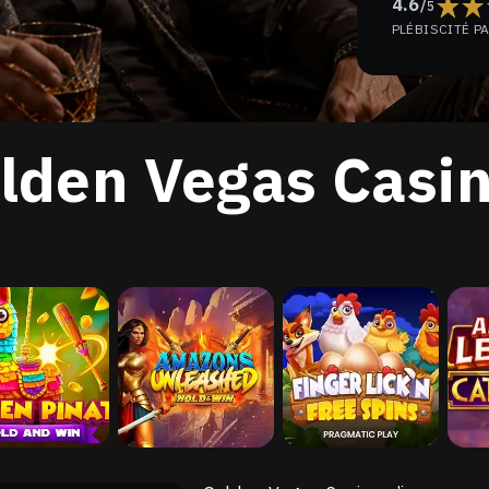
4.6
/
5
PLÉBISCITÉ P
lden Vegas Casin