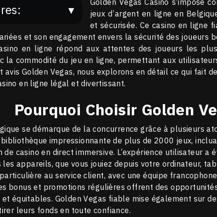
Golden Vegas Casino s’impose co
res:
jeux d’argent en ligne en Belgiqu
Play now
et sécurisée. Ce casino en ligne f
Play now
Play now
iées et son engagement envers la sécurité des joueurs belg
asino en ligne répond aux attentes des joueurs les plus
c la commodité du jeu en ligne, permettant aux utilisateur
t avis Golden Vegas, nous explorons en détail ce qui fait d
ino en ligne légal et divertissant.
Pourquoi Choisir Golden V
ique se démarque de la concurrence grâce à plusieurs atou
bibliothèque impressionnante de plus de 2000 jeux, inclua
n de casino en direct immersive. L’expérience utilisateur 
s les appareils, que vous jouiez depuis votre ordinateur, t
articulière au service client, avec une équipe francophon
s bonus et promotions régulières offrent des opportunité
 et équitables. Golden Vegas fiable mise également sur de
irer leurs fonds en toute confiance.