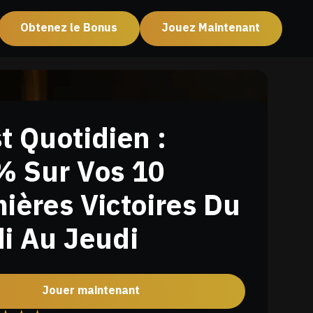
Obtenez le Bonus
Jouez Maintenant
t Quotidien :
 Sur Vos 10
ières Victoires Du
i Au Jeudi
Jouer maintenant