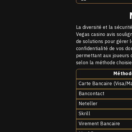
La diversité et la sécuri
Vegas casino avis soulig
de solutions pour gérer 
confidentialité de vos do
permettant aux joueurs de
selon la méthode choisie
Méthod
Carte Bancaire (Visa/M
Bancontact
Neteller
Skrill
Virement Bancaire