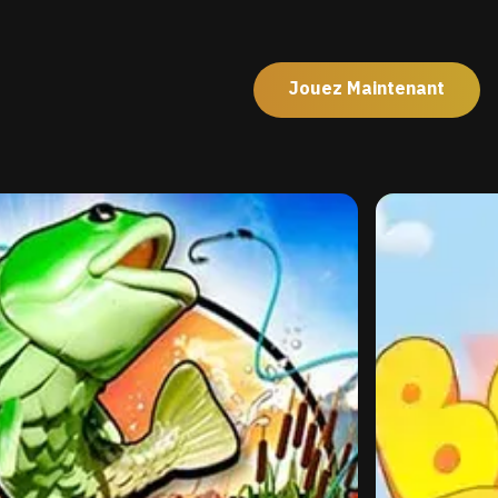
Jouez Maintenant