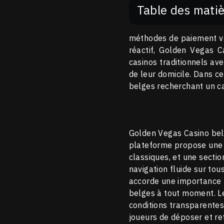
Table des matiè
Play now
méthodes de paiement var
réactif, Golden Vegas C
casinos traditionnels ave
de leur domicile. Dans ce
belges recherchant un cas
Golden Vegas Casino belg
plateforme propose une 
classiques, et une sectio
navigation fluide sur tou
accorde une importance p
belges à tout moment. Le
conditions transparentes
joueurs de déposer et ret