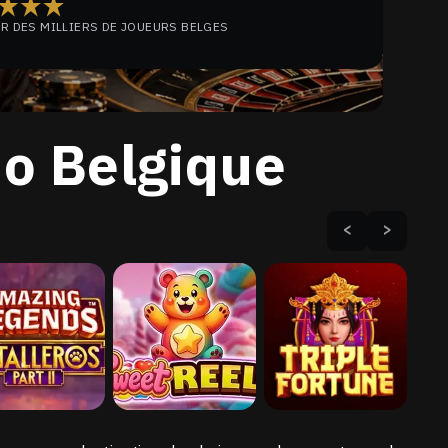
AR DES MILLIERS DE JOUEURS BELGES
o Belgique
<
>