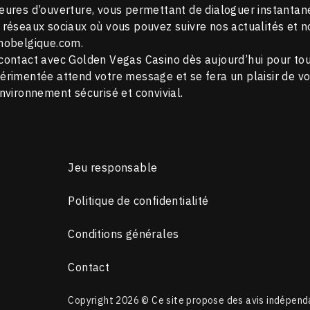
eures d’ouverture, vous permettant de dialoguer instantané
 réseaux sociaux où vous pouvez suivre nos actualités et n
inobelgique.com.
contact avec Golden Vegas Casino dès aujourd’hui pour tou
érimentée attend votre message et se fera un plaisir de vo
nvironnement sécurisé et convivial.
Jeu responsable
Politique de confidentialité
Conditions générales
Contact
Copyright 2026 © Ce site propose des avis indépendan