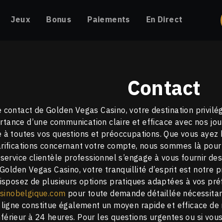
Jeux
Bonus
Paiements
En Direct
Contact
 contact de Golden Vegas Casino, votre destination privilég
ance d’une communication claire et efficace avec nos joue
 à toutes vos questions et préoccupations. Que vous ayez b
arifications concernant votre compte, nous sommes là pou
 service clientèle professionnel s’engage à vous fournir de
 Golden Vegas Casino, votre tranquillité d’esprit est notre p
disposez de plusieurs options pratiques adaptées à vos pr
sinobelgique.com
pour toute demande détaillée nécessitan
 ligne constitue également un moyen rapide et efficace de
érieur à 24 heures. Pour les questions urgentes ou si vous 