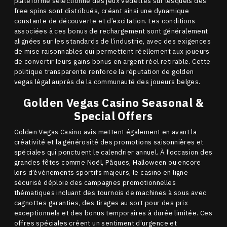
plateforme sélectionne des jeux vedettes sur lesquels des
free spins sont distribués, créant ainsi une dynamique
constante de découverte et d’excitation. Les conditions
associées à ces bonus de rechargement sont généralement
alignées sur les standards de l’industrie, avec des exigences
de mise raisonnables qui permettent réellement aux joueurs
de convertir leurs gains bonus en argent réel retirable. Cette
politique transparente renforce la réputation de golden
vegas légal auprès de la communauté des joueurs belges.
Golden Vegas Casino Seasonal &
Special Offers
Golden Vegas Casino avis mettent également en avant la
créativité et la générosité des promotions saisonnières et
spéciales qui ponctuent le calendrier annuel. À l’occasion des
grandes fêtes comme Noël, Pâques, Halloween ou encore
lors d’événements sportifs majeurs, le casino en ligne
sécurisé déploie des campagnes promotionnelles
thématiques incluant des tournois de machines à sous avec
cagnottes garanties, des tirages au sort pour des prix
exceptionnels et des bonus temporaires à durée limitée. Ces
offres spéciales créent un sentiment d’urgence et