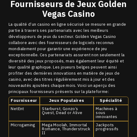
Fournisseurs de Jeux Golden
Vegas Casino
La qualité d’un casino en ligne sécurisé se mesure en grande
partie à travers ses partenariats avec les meilleurs
développeurs de jeux du secteur. Golden Vegas Casino
collabore avec des fournisseurs de logiciels reconnus
mondialement pour garantir une expérience de jeu
exceptionnelle. Ces partenariats assurent non seulement la
diversité des jeux proposés, mais également leur équité et
leur qualité graphique. Les joueurs belges peuvent ainsi
profiter des dernières innovations en matière de jeux de
casino, avec des titres régulièrement mis à jour et des
nouveautés ajoutées chaque mois. Voici un aperçu des
principaux fournisseurs présents sur la plateforme:
Fournisseur
Jeux Populaires
Spécialité
NetEnt
Starburst, Gonzo’s
Machines à
Quest, Dead or Alive
sous
innovantes
Microgaming
Mega Moolah, Immortal
Jackpots
Romance, Thunderstruck
progressifs
II