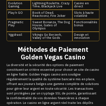
Evolution
Lightning Roulette, Crazy
Casino en
Gaming
Time, Blackjack Live
direct
Play’n GO
Book of Dead,
Slots à haute
Reactoonz, Fire Joker
volatilité
Pragmatic
Sweet Bonanza, The Dog
Fonctionnalités
Play
House, Gates of
bonus
Olympus
Yggdrasil
Vikings Go Berzerk,
Design et
Valley of the Gods
innovation
Méthodes de Paiement
Golden Vegas Casino
La diversité et la sécurité des options de paiement
constituent un critère essentiel pour choisir un site de casino
en ligne fiable. Golden Vegas casino avis souligne
régulièrement la qualité du système bancaire mis en place,
offrant aux joueurs belges une gamme complète de solutions
pour gérer leur argent en toute sécurité. Les transactions
sont protégées par un cryptage SSL de pointe, garantissant
la confidentialité de vos données financières à chaque
opération. Le casino en ligne argent réel traite les dépôts