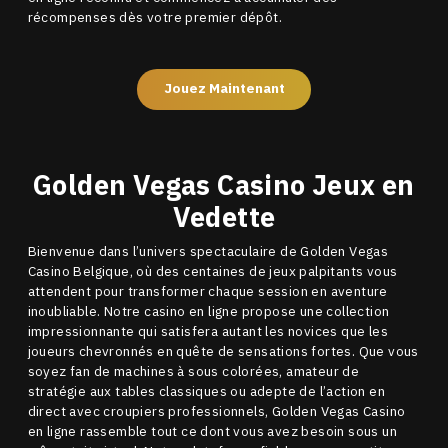
récompenses dès votre premier dépôt.
Jouez Maintenant
Golden Vegas Casino Jeux en
Vedette
Bienvenue dans l’univers spectaculaire de Golden Vegas
Casino Belgique, où des centaines de jeux palpitants vous
attendent pour transformer chaque session en aventure
inoubliable. Notre casino en ligne propose une collection
impressionnante qui satisfera autant les novices que les
joueurs chevronnés en quête de sensations fortes. Que vous
soyez fan de machines à sous colorées, amateur de
stratégie aux tables classiques ou adepte de l’action en
direct avec croupiers professionnels, Golden Vegas Casino
en ligne rassemble tout ce dont vous avez besoin sous un