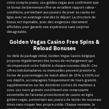
votre compte joueur. Les golden vegas avis confirment que
ce bonus de bienvenue offre un excellent rapport valeur-
conditions, permettant aux joueurs de jouer au casino en
ligne avec un avantage réel dès le départ. La structure du
bonus est équitable, avec des exigences clairement
affichées pour garantir une expérience sans surprise
désagréable.
Golden Vegas Casino Free Spins &
Reload Bonuses
Au-delà du package initial, Golden Vegas Casino belgique
propose régulièrement des bonus de rechargement qui
récompensent votre fidélité à chaque nouveau dépôt. Ces
offres hebdomadaires ou mensuelles peuvent prendre la
forme de pourcentages de match allant de 25% à 100% sur
vos dépôts, accompagnés fréquemment de tours gratuits
supplémentaires sur les dernières sorties de machines à
sous. Les tours gratuits constituent une composante
essentielle de l’arsenal promotionnel de casino en ligne
golden vegas, permettant aux joueurs de tester de nouveaux
titres sans risquer leur propre solde. Chaque semaine, la