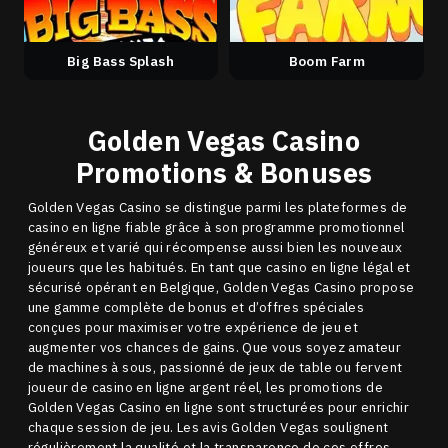
Big Bass Splash
Boom Farm
Play now
Play now
Golden Vegas Casino
Promotions & Bonuses
Golden Vegas Casino se distingue parmi les plateformes de
casino en ligne fiable grâce à son programme promotionnel
généreux et varié qui récompense aussi bien les nouveaux
joueurs que les habitués. En tant que casino en ligne légal et
sécurisé opérant en Belgique, Golden Vegas Casino propose
une gamme complète de bonus et d’offres spéciales
conçues pour maximiser votre expérience de jeu et
augmenter vos chances de gains. Que vous soyez amateur
de machines à sous, passionné de jeux de table ou fervent
joueur de casino en ligne argent réel, les promotions de
Golden Vegas Casino en ligne sont structurées pour enrichir
chaque session de jeu. Les avis Golden Vegas soulignent