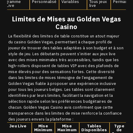
Programme
Personnalisé
Variables
Tous jeux
Permanen
VIP Live
live
Limites de Mises au Golden Vegas
Casino
La flexibilité des limites de table constitue un atout majeur
du casino Golden Vegas, permettant à chaque profil de
joueur de trouver des tables adaptées à son budget et à son
style de jeu. Les débutants peuvent s’initier aux jeux live
avec des mises minimales très accessibles, tandis que les
high-rollers disposent de tables VIP avec des plafonds de
mise élevés pour des sensations fortes. Cette diversité
dans les limites de mises témoigne de l’engagement de
Golden Vegas fiable à proposer une expérience inclusive
pour tous les joueurs belges. Les tables sont clairement
identifiées par leurs limites, facilitant la navigation et la
sélection rapide selon les préférences budgétaires de
chacun. Golden Vegas Casino avis confirment que cette
transparence dans les limites de mise renforce la confiance
des joueurs envers la plateforme :
Jeu Live
Mise
Mise
Tables
Type
Minimum
Maximum
Disponibles
de