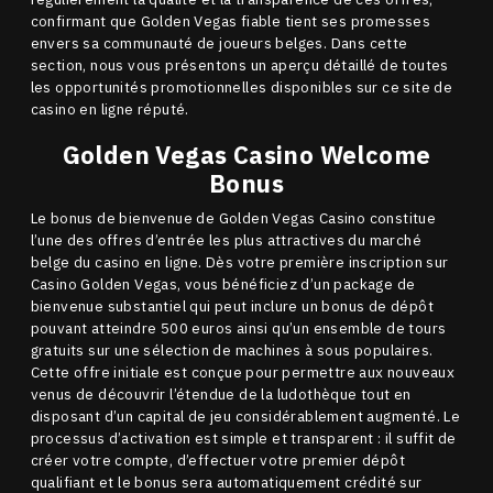
régulièrement la qualité et la transparence de ces offres,
confirmant que Golden Vegas fiable tient ses promesses
envers sa communauté de joueurs belges. Dans cette
section, nous vous présentons un aperçu détaillé de toutes
les opportunités promotionnelles disponibles sur ce site de
casino en ligne réputé.
Golden Vegas Casino Welcome
Bonus
Le bonus de bienvenue de Golden Vegas Casino constitue
l’une des offres d’entrée les plus attractives du marché
belge du casino en ligne. Dès votre première inscription sur
Casino Golden Vegas, vous bénéficiez d’un package de
bienvenue substantiel qui peut inclure un bonus de dépôt
pouvant atteindre 500 euros ainsi qu’un ensemble de tours
gratuits sur une sélection de machines à sous populaires.
Cette offre initiale est conçue pour permettre aux nouveaux
venus de découvrir l’étendue de la ludothèque tout en
disposant d’un capital de jeu considérablement augmenté. Le
processus d’activation est simple et transparent : il suffit de
créer votre compte, d’effectuer votre premier dépôt
qualifiant et le bonus sera automatiquement crédité sur