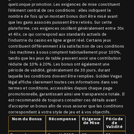
quelconque promotion. Les exigences de mise constituent
l’élément central de ces conditions : elles indiquent le
nombre de fois qu’un montant bonus doit être misé avant
que les gains associés puissent être retirés. Sur cette
plateforme, ces exigences oscillent généralement entre 30x
et 40x, ce qui correspond aux standards actuels de
l’industrie du casino en ligne argent réel. Certains jeux
contribuent différemment à la satisfaction de ces conditions
: les machines à sous comptent habituellement pour 100%,
tandis que les jeux de table peuvent avoir une contribution
réduite de 10% à 20%. Les bonus ont également une
période de validité, généralement de 30 jours, durant
laquelle les conditions doivent être remplies. Golden Vegas
légal affiche clairement toutes ces informations dans ses
termes et conditions, accessibles depuis chaque page
promotionnelle, garantissant ainsi une transparence totale. Il
est recommandé de toujours consulter ces détails avant
d’accepter un bonus afin de vous assurer que les conditions
correspondent à votre style de jeu et à vos objectifs.
Nom du Bonus
Récompense
Exigence
Période
de Mise
de
Validité